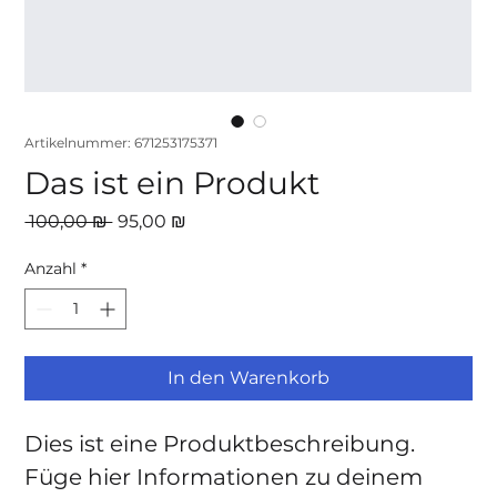
Artikelnummer: 671253175371
Das ist ein Produkt
Standardpreis
Sale-
 100,00 ₪ 
95,00 ₪
Preis
Anzahl
*
In den Warenkorb
Dies ist eine Produktbeschreibung. 
Füge hier Informationen zu deinem 