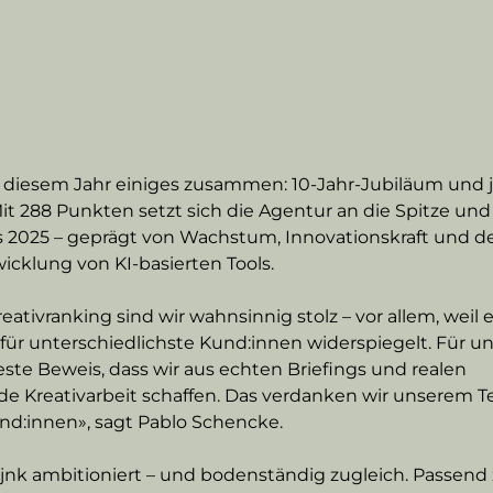
 diesem Jahr einiges zusammen: 10-Jahr-Jubiläum und j
Mit 288 Punkten setzt sich die Agentur an die Spitze und
es 2025 – geprägt von Wachstum, Innovationskraft und de
cklung von KI-basierten Tools.
eativranking sind wir wahnsinnig stolz – vor allem, weil e
für unterschiedlichste Kund:innen widerspiegelt. Für uns
ste Beweis, dass wir aus echten Briefings und realen 
e Kreativarbeit schaffen. Das verdanken wir unserem 
nd:innen», sagt Pablo Schencke.
thjnk ambitioniert – und bodenständig zugleich. Passend