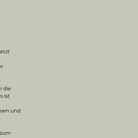
etzt 
 
r 
r die 
 ist 
Team und 
 zum 