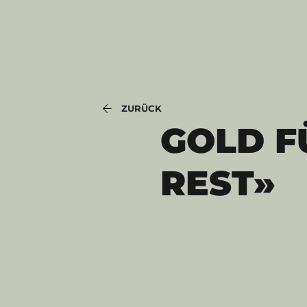
ZURÜCK
GOLD F
REST»