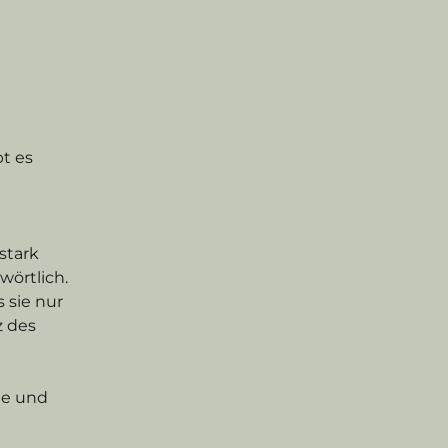
t es 
tark 
wörtlich. 
 sie nur 
z des 
ne und 