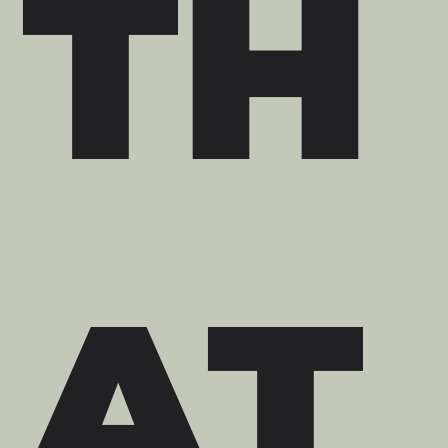
TH
AT